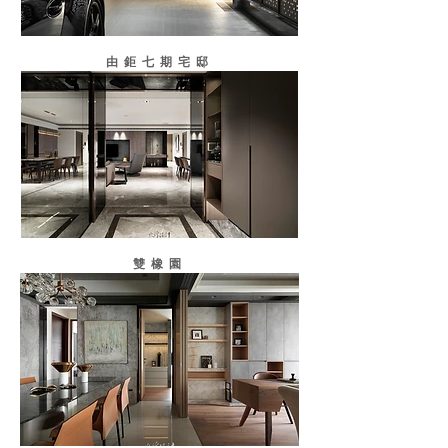
由鉅七期宅邸
雙橡園