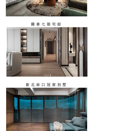
國泰七期宅邸
新北林口冠宸別墅