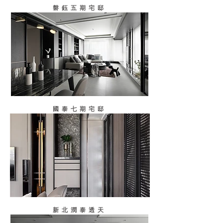
磐鈺五期宅邸
國泰七期宅邸
新北潤泰透天