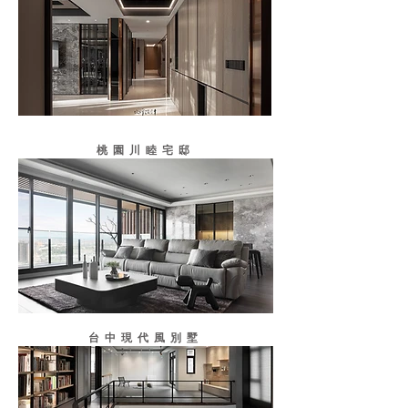
桃園川睦宅邸
台中現代風別墅