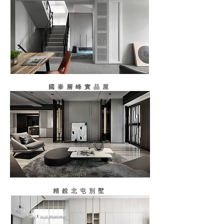
國泰層峰實品屋
精銳北屯別墅