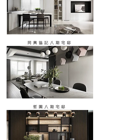
同興協記八期宅邸
哲園八期宅邸