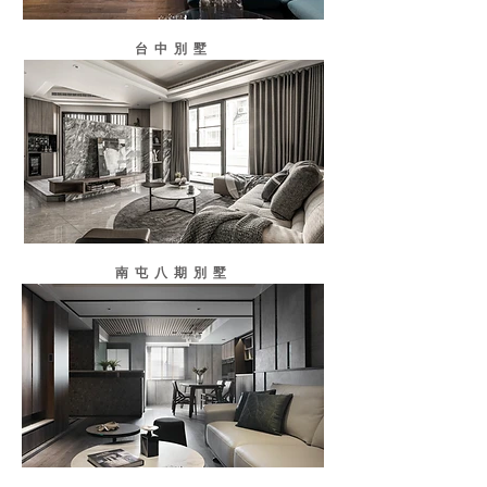
台中別墅
南屯八期別墅