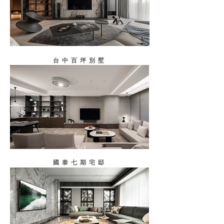
台中百坪別墅
國泰七期宅邸