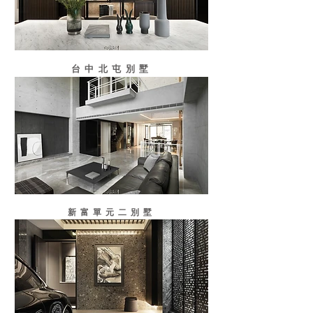
台中北屯別墅
新富單元二別墅