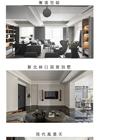
漸湛宅邸
新北林口冠宸別墅
現代風透天