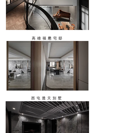
高雄福懋宅邸
西屯透天別墅