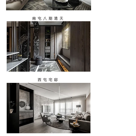
​南屯八期透天
西屯宅邸