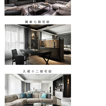
國泰七期宅邸
久樘十二期宅邸