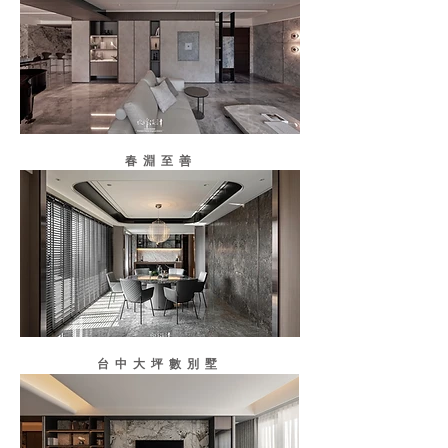
春淵至善
台中大坪數別墅