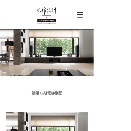
朝陽12期電梯別墅